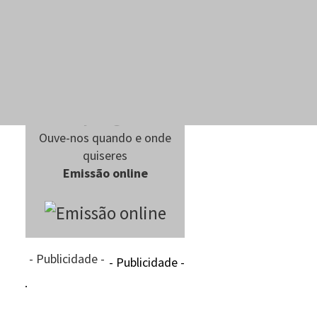
Ouve-nos quando e onde
quiseres
Emissão online
- Publicidade -
- Publicidade -