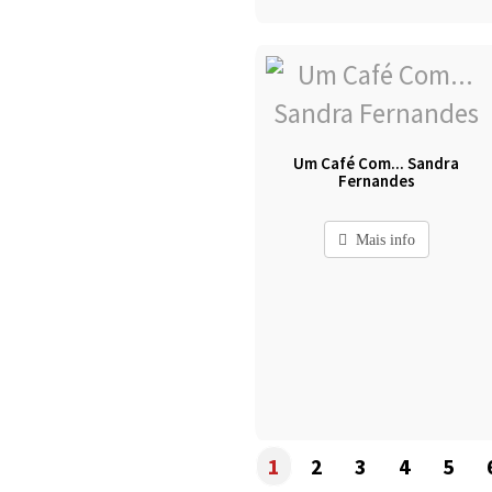
Um Café Com... Sandra
Fernandes
Mais info
1
2
3
4
5