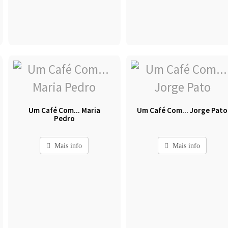
Um Café Com... Maria
Um Café Com... Jorge Pato
Pedro
Mais info
Mais info