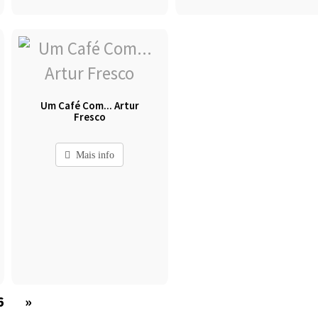
Um Café Com... Artur
Fresco
Mais info
6
»