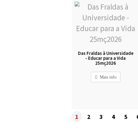
Das Fraldas à Universidade
- Educar para a Vida
25mç2026
Mais info
1
2
3
4
5