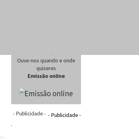
Ouve-nos quando e onde
quiseres
Emissão online
- Publicidade -
- Publicidade -