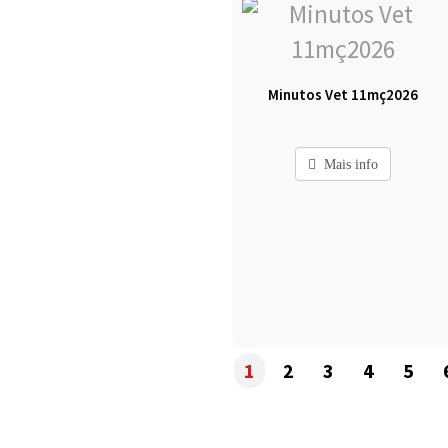
Minutos Vet 11mç2026
Mais info
1
2
3
4
5