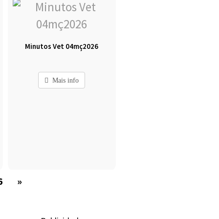
Minutos Vet 04mç2026
Mais info
6
»