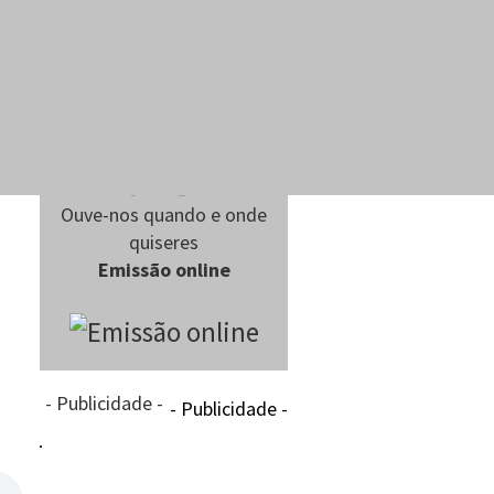
Ouve-nos quando e onde
quiseres
Emissão online
- Publicidade -
- Publicidade -