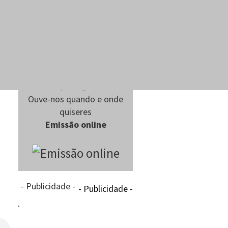
Ouve-nos quando e onde
quiseres
Emissão online
- Publicidade -
- Publicidade -