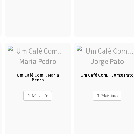
Um Café Com... Maria
Um Café Com... Jorge Pato
Pedro
Mais info
Mais info