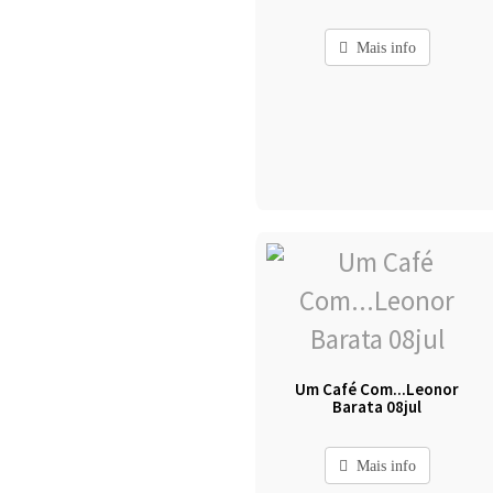
Mais info
Um Café Com...Leonor
Barata 08jul
Mais info