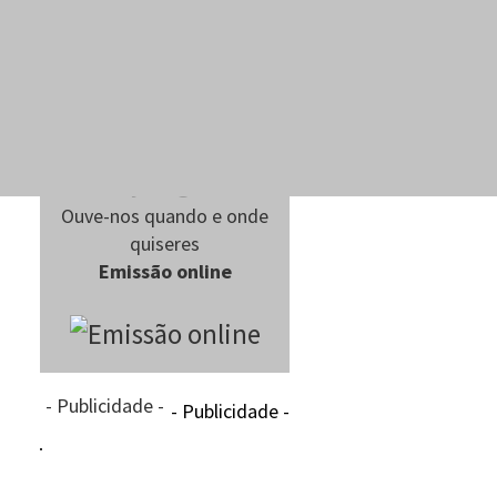
Ouve-nos quando e onde
quiseres
Emissão online
- Publicidade -
- Publicidade -