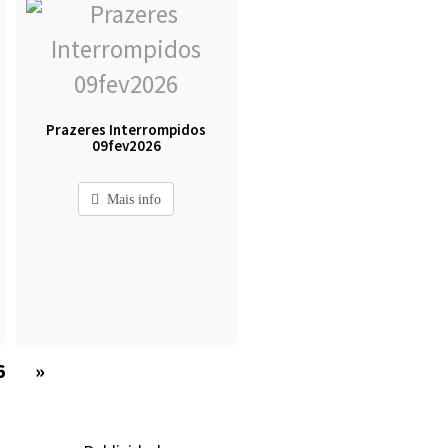
Prazeres Interrompidos
09fev2026
Mais info
6
»