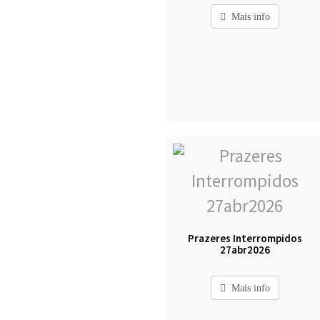
Mais info
Prazeres Interrompidos
27abr2026
Mais info