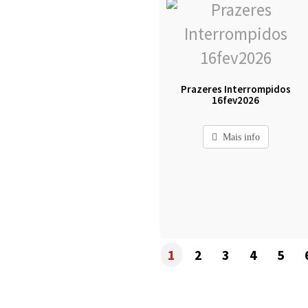
Prazeres Interrompidos
16fev2026
Mais info
1
2
3
4
5