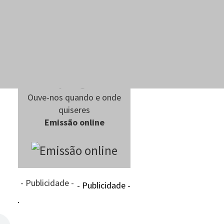
Ouve-nos quando e onde
quiseres
Emissão online
- Publicidade -
- Publicidade -