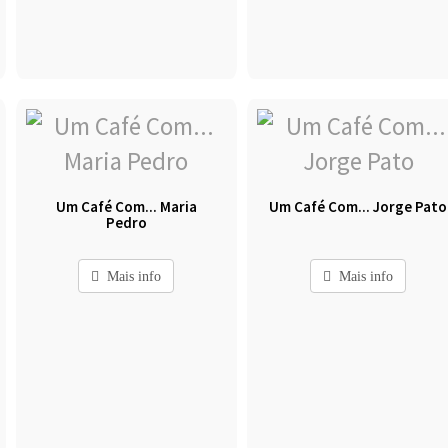
Um Café Com... Maria
Um Café Com... Jorge Pato
Pedro
Mais info
Mais info