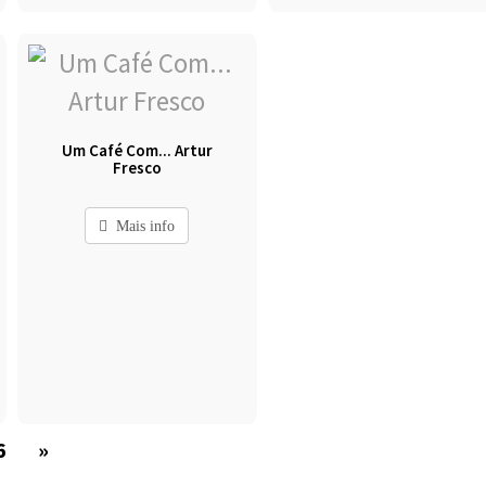
Um Café Com... Artur
Fresco
Mais info
6
»