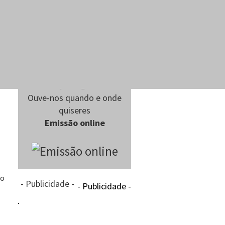
Ouve-nos quando e onde
quiseres
Emissão online
ro
- Publicidade -
- Publicidade -