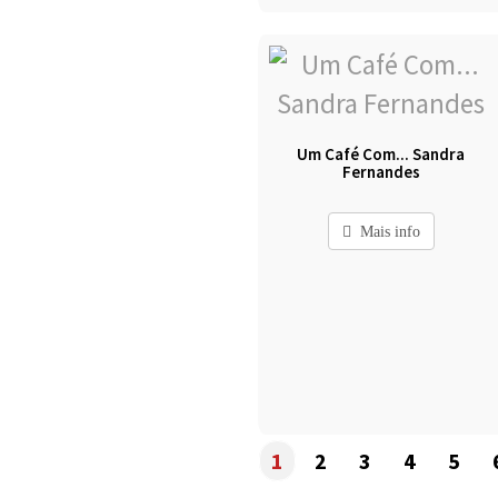
Um Café Com... Sandra
Fernandes
Mais info
1
2
3
4
5