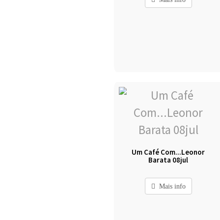
Um Café Com...Leonor
Barata 08jul
Mais info