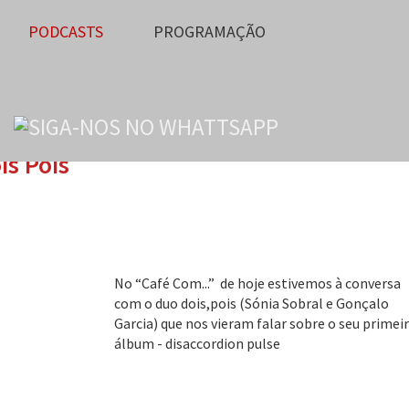
PODCASTS
PROGRAMAÇÃO
is Pois
No “Café Com...” de hoje estivemos à conversa
com o duo dois,pois (Sónia Sobral e Gonçalo
Garcia) que nos vieram falar sobre o seu primei
álbum - disaccordion pulse