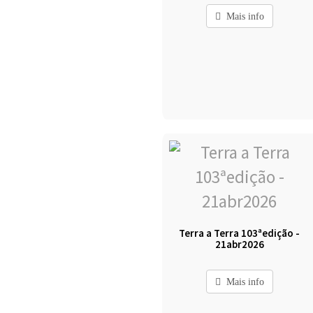
Mais info
Terra a Terra 103ªedição -
21abr2026
Mais info