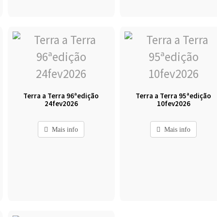
Terra a Terra 96ªedição
Terra a Terra 95ªedição
24fev2026
10fev2026
Mais info
Mais info