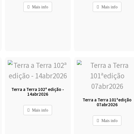
Mais info
Mais info
Terra a Terra 102ª edição -
14abr2026
Terra a Terra 101ªedição
07abr2026
Mais info
Mais info