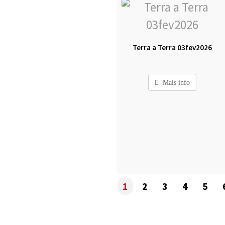
Terra a Terra 03fev2026
Mais info
1
2
3
4
5