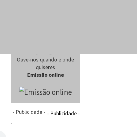
Ouve-nos quando e onde
quiseres
Emissão online
- Publicidade -
- Publicidade -