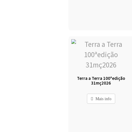
Terra a Terra 100ªedição
31mç2026
Mais info