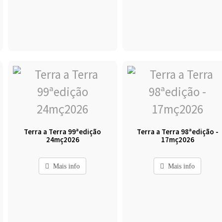
Terra a Terra 99ªedição
Terra a Terra 98ªedição -
24mç2026
17mç2026
Mais info
Mais info