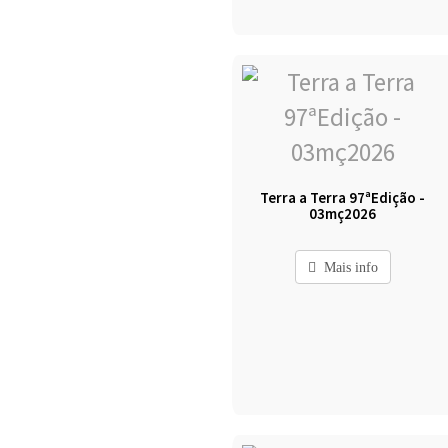
Terra a Terra 97ªEdição -
03mç2026
Mais info