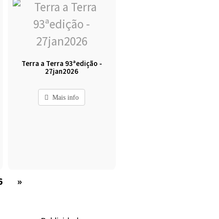
Terra a Terra 93ªedição -
27jan2026
Mais info
6
»