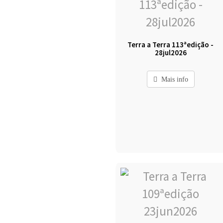
Terra a Terra 113ªedição -
28jul2026
Mais info