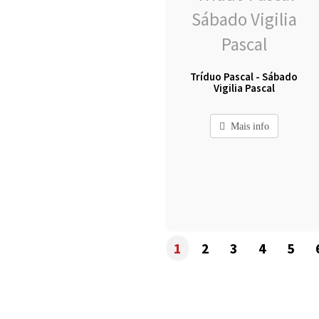
Tríduo Pascal - Sábado
Vigilia Pascal
Mais info
1
2
3
4
5