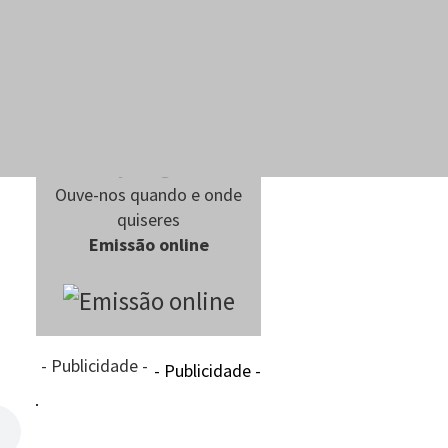
Ouve-nos quando e onde
quiseres
Emissão online
- Publicidade -
- Publicidade -