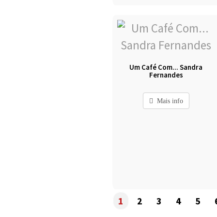
Um Café Com... Sandra
Fernandes
Mais info
1
2
3
4
5