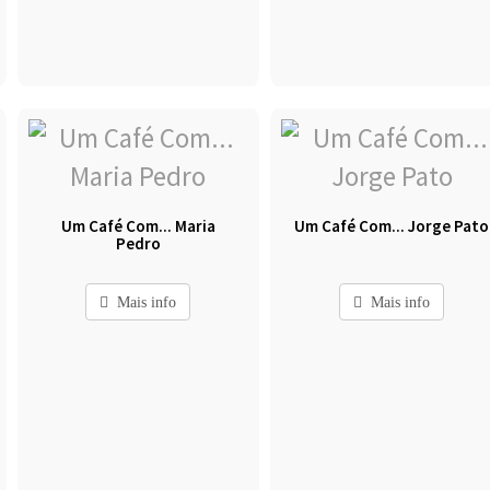
Um Café Com... Maria
Um Café Com... Jorge Pato
Pedro
Mais info
Mais info