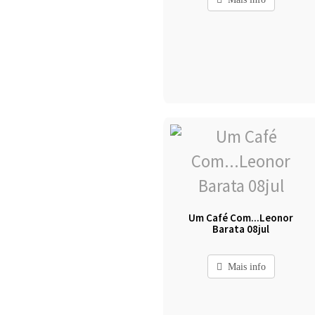
Um Café Com...Leonor
Barata 08jul
Mais info