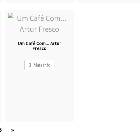
Um Café Com... Artur
Fresco
Mais info
6
»