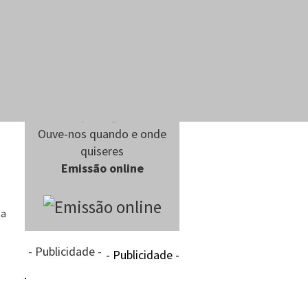
Ouve-nos quando e onde
quiseres
Emissão online
ta
- Publicidade -
- Publicidade -