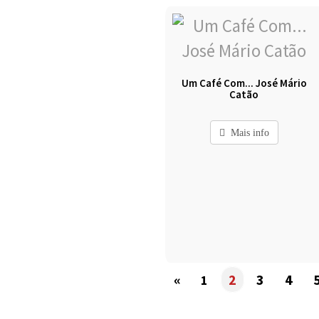
Um Café Com... José Mário
Catão
Mais info
«
2
3
4
1