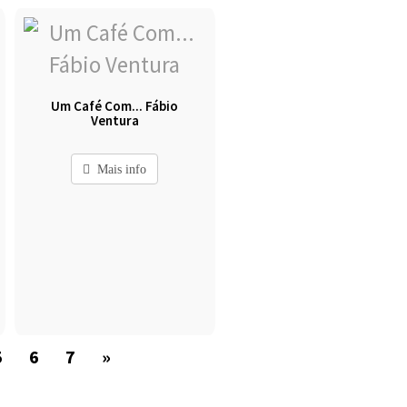
Um Café Com... Fábio
Ventura
Mais info
5
6
7
»