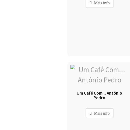
Mais info
Um Café Com... António
Pedro
Mais info