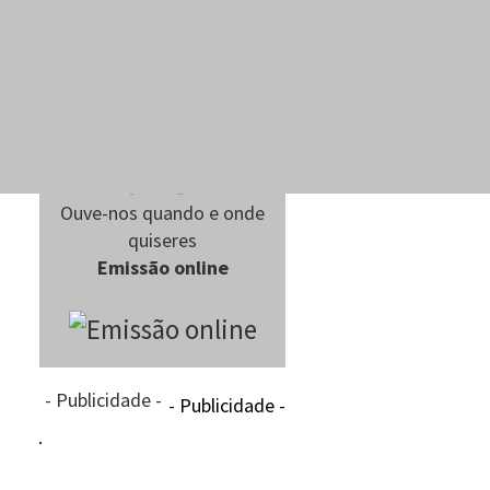
Ouve-nos quando e onde
quiseres
Emissão online
- Publicidade -
- Publicidade -