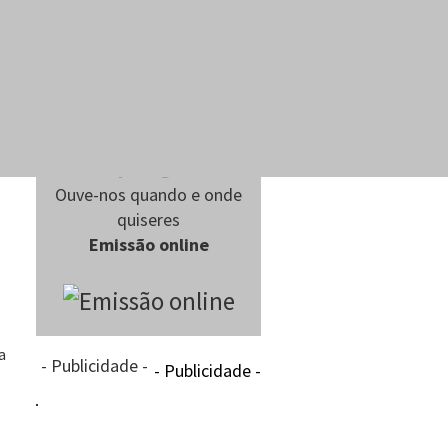
Ouve-nos quando e onde
quiseres
Emissão online
a
- Publicidade -
- Publicidade -