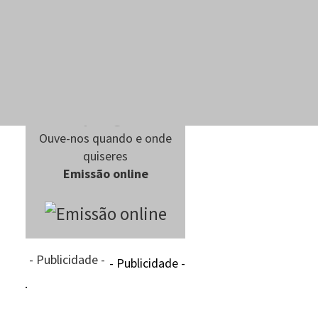
Ouve-nos quando e onde
quiseres
Emissão online
- Publicidade -
- Publicidade -