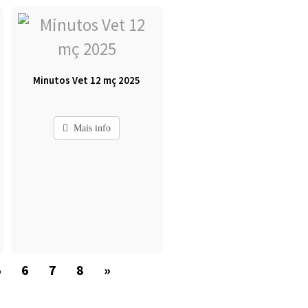
Minutos Vet 12 mç 2025
Mais info
5
6
7
8
»