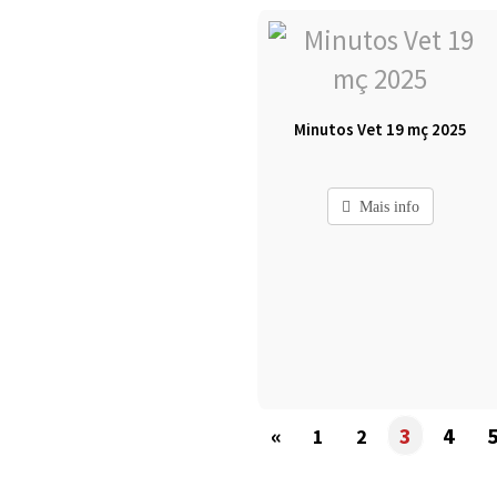
Minutos Vet 19 mç 2025
Mais info
«
3
4
1
2