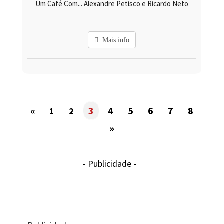
Um Café Com... Alexandre Petisco e Ricardo Neto
Mais info
«
3
4
5
6
7
8
1
2
»
- Publicidade -