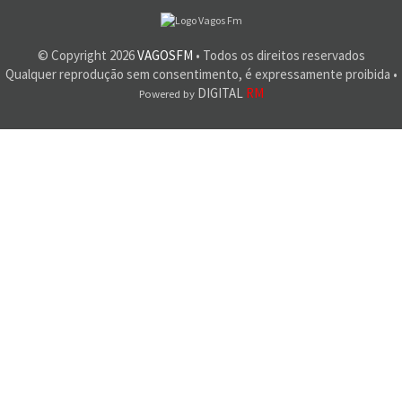
© Copyright
2026
VAGOSFM
• Todos os direitos reservados
Qualquer reprodução sem consentimento, é expressamente proibida •
DIGITAL
RM
Powered by