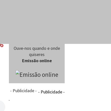
26
Ouve-nos quando e onde
quiseres
Emissão online
- Publicidade -
- Publicidade -