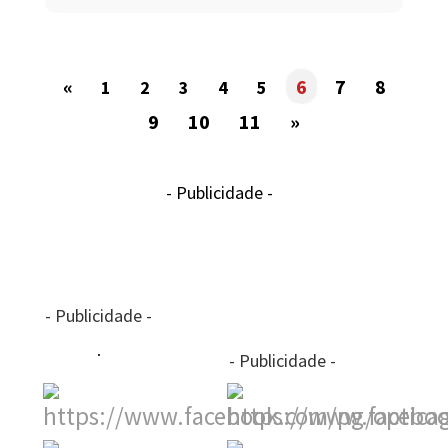
«
6
7
8
1
2
3
4
5
9
10
11
»
- Publicidade -
- Publicidade -
- Publicidade -