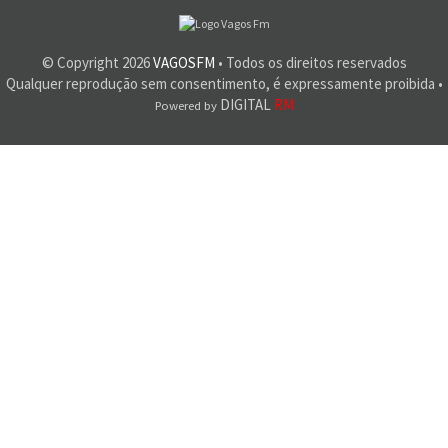
© Copyright
2026
VAGOSFM
• Todos os direitos reservados
Qualquer reprodução sem consentimento, é expressamente proibida •
DIGITAL
RM
Powered by