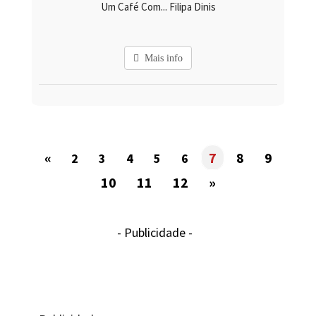
Um Café Com... Filipa Dinis
Mais info
«
7
8
9
2
3
4
5
6
10
11
12
»
- Publicidade -