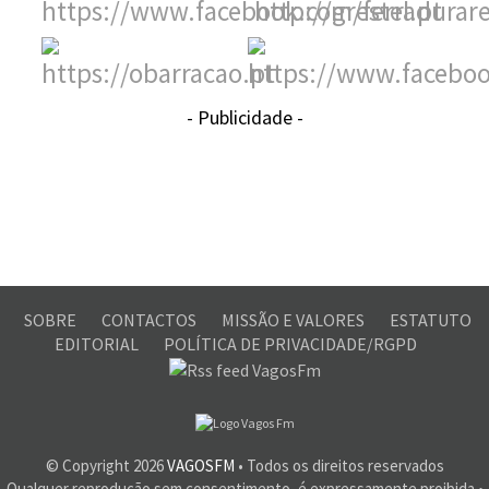
- Publicidade -
SOBRE
CONTACTOS
MISSÃO E VALORES
ESTATUTO
EDITORIAL
POLÍTICA DE PRIVACIDADE/RGPD
© Copyright
2026
VAGOSFM
• Todos os direitos reservados
Qualquer reprodução sem consentimento, é expressamente proibida •