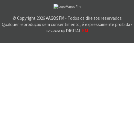
© Copyright
2026
VAGOSFM
• Todos os direitos reservados
Qualquer reprodução sem consentimento, é expressamente proibida •
DIGITAL
RM
Powered by