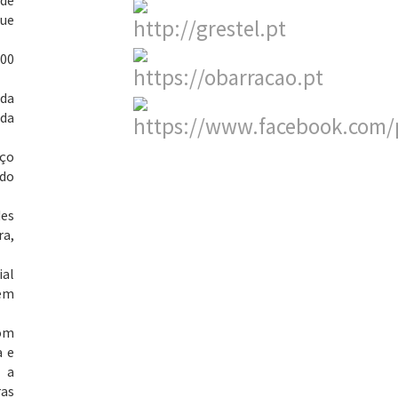
 de
que
h00
 da
 da
rço
ndo
des
ra,
ial
sem
om
a e
 a
ras