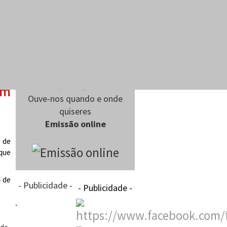
om
Ouve-nos quando e onde
quiseres
Emissão online
 de
que
- Publicidade -
- Publicidade -