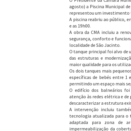
O Presidente da Câmara Munici
agosto) a Piscina Municipal de
representou um investimento t
A piscina reabriu ao público, 
e as 19h00.
A obra da CMA incluiu a reno
segurança, conforto e funciona
localidade de São Jacinto.
O tanque principal foi alvo de
das estruturas e modernizaçã
maior qualidade para os utiliz
Os dois tanques mais pequenos
específicas de bebés entre 1 
permitindo um espaço mais segu
O edifício dos balneários fo
atenção às redes elétrica e de
descaracterizar a estrutura exi
A intervenção incluiu tamb
tecnologia atualizada para o 
adaptada para zona de arr
impermeabilização da cobertu