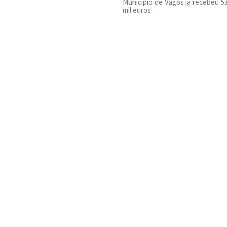
Município de Vagos já recebeu 5
mil euros.