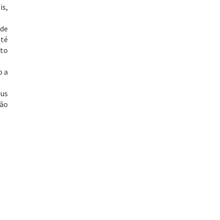
is,
 de
até
cto
o a
eus
São