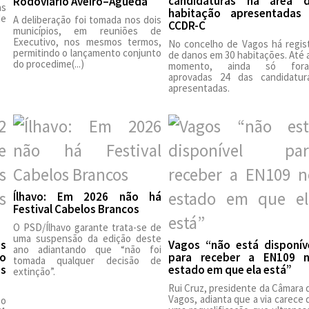
candidaturas na área 
Rodoviário Aveiro–Águeda
as
habitação apresentadas
de
A deliberação foi tomada nos dois
CCDR-C
municípios, em reuniões de
Executivo, nos mesmos termos,
No concelho de Vagos há regis
permitindo o lançamento conjunto
de danos em 30 habitações. Até 
do procedime(...)
momento, ainda só for
aprovadas 24 das candidatur
apresentadas.
Ílhavo: Em 2026 não há
Festival Cabelos Brancos
O PSD/Ílhavo garante trata-se de
uma suspensão da edição deste
es
Vagos “não está disponív
ano adiantando que “não foi
ão
para receber a EN109 
tomada qualquer decisão de
as
estado em que ela está”
extinção”.
Rui Cruz, presidente da Câmara 
Vagos, adianta que a via carece 
 o