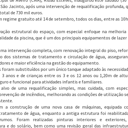
pal de Aveiro (CMA), Ribau Esteves, inaugurou este sábado (30
 São Jacinto, após uma intervenção de requalificação profunda, 
otal de 730 mil euros.
em regime gratuito até 14 de setembro, todos os dias, entre as 10
vação estrutural do espaço, com especial enfoque na melhoria
lidade da piscina, que é um dos principais equipamentos de lazer
 uma intervenção completa, com renovação integral do piso, refo
o dos sistemas de tratamento e circulação de água, assegura
adores e maior eficiência na gestão do equipamento.
 foram substituídos por um único tanque adaptado às necessida
e 3 anos e de crianças entre os 3 e os 12 anos ou 1,20m de altu
ro e funcional para atividades infantis e familiares.
i alvo de uma requalificação simples, mas cuidada, com espec
 prevenção de incêndios, melhorando as condições de utilização 
stente.
ém a construção de uma nova casa de máquinas, equipada c
tratamento de água, enquanto a antiga estrutura foi reabilitad
umos. Foram realizadas pinturas interiores e exteriores,
ra e do solário, bem como uma revisão geral das infraestrutu