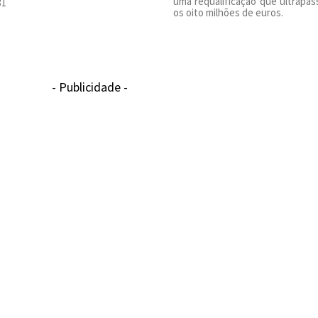
uma requalificação que ultrapas
31
os oito milhões de euros.
- Publicidade -