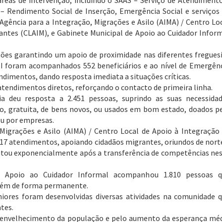
reas de intervenção, incluindo o SAAS – Serviço de Atendiment
 Rendimento Social de Inserção, Emergência Social e serviços
gência para a Integração, Migrações e Asilo (AIMA) / Centro Lo
antes (CLAIM), e Gabinete Municipal de Apoio ao Cuidador Infor
ões garantindo um apoio de proximidade nas diferentes fregues
I foram acompanhados 552 beneficiários e ao nível de Emergên
ndimentos, dando resposta imediata a situações críticas.
atendimentos diretos, reforçando o contacto de primeira linha.
 deu resposta a 2.451 pessoas, suprindo as suas necessida
ão, gratuita, de bens novos, ou usados em bom estado, doados p
ou por empresas.
Migrações e Asilo (AIMA) / Centro Local de Apoio à Integração
417 atendimentos, apoiando cidadãos migrantes, oriundos de nort
ntou exponencialmente após a transferência de competências ne
e Apoio ao Cuidador Informal acompanhou 1.810 pessoas q
ém de forma permanente.
ores foram desenvolvidas diversas atividades na comunidade 
tes.
envelhecimento da população e pelo aumento da esperança mé