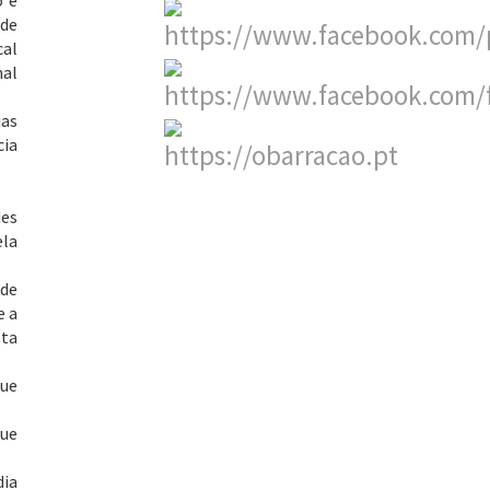
o e
 de
cal
mal
ias
cia
des
ela
 de
e a
sta
ue
que
dia