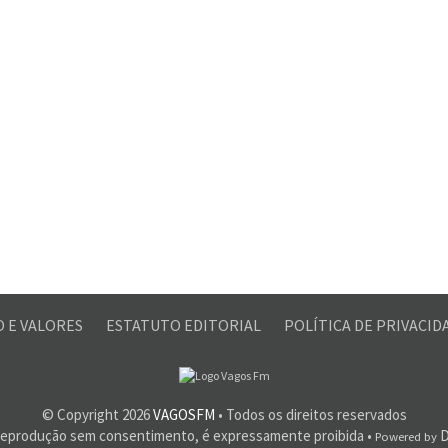
O E VALORES
ESTATUTO EDITORIAL
POLÍTICA DE PRIVACI
© Copyright
2026
VAGOSFM
• Todos os direitos reservados
reprodução sem consentimento, é expressamente proibida •
D
Powered by