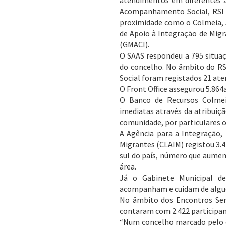
atendimentos em diferentes á
Acompanhamento Social, RSI –
proximidade como o Colmeia, A
de Apoio à Integração de Migr
(GMACI).
O SAAS respondeu a 795 situaç
do concelho. No âmbito do RS
Social foram registados 21 ate
O Front Office assegurou 5.864
O Banco de Recursos Colmeia
imediatas através da atribuiç
comunidade, por particulares 
A Agência para a Integração, 
Migrantes (CLAIM) registou 3.
sul do país, número que aume
área.
Já o Gabinete Municipal d
acompanham e cuidam de algu
No âmbito dos Encontros Seni
contaram com 2.422 participan
“Num concelho marcado pelo 