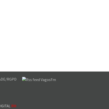
DADE/RGPD
IGITAL
RM