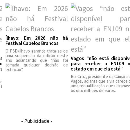
Ílhavo: Em 2026 não há
Festival Cabelos Brancos
O PSD/Ílhavo garante trata-se de
uma suspensão da edição deste
es
Vagos “não está disponív
ano adiantando que “não foi
ão
para receber a EN109 
tomada qualquer decisão de
as
estado em que ela está”
extinção”.
Rui Cruz, presidente da Câmara 
Vagos, adianta que a via carece 
 o
uma requalificação que ultrapas
31
os oito milhões de euros.
- Publicidade -