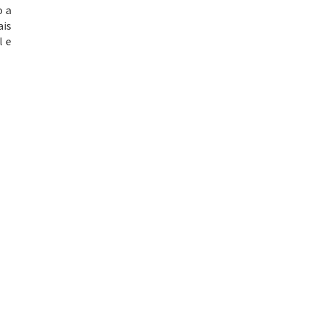
o a
ais
l e