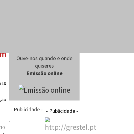
em
Ouve-nos quando e onde
quiseres
Emissão online
910
- Publicidade -
- Publicidade -
910