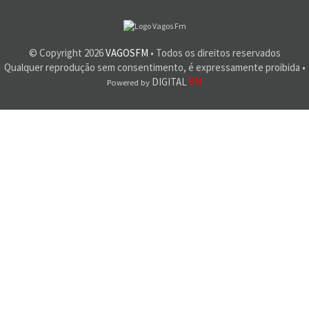
© Copyright
2026
VAGOSFM
• Todos os direitos reservados
Qualquer reprodução sem consentimento, é expressamente proibida •
DIGITAL
RM
Powered by