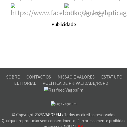
- Publicidade -
SOBRE
CONTACTOS
MISSÃO E VALORES
ESTATUTO
EDITORIAL
POLÍTICA DE PRIVACIDADE/RGPD
© Copyright
2026
VAGOSFM
• Todos os direitos reservados
Qualquer reprodução sem consentimento, é expressamente proibida •
DIGITAL
RM
Powered by