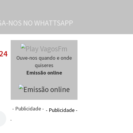
024
Ouve-nos quando e onde
quiseres
Emissão online
- Publicidade -
- Publicidade -